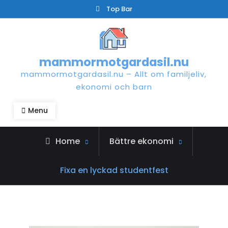
Skip
Top Bar
to
content
mammormotgardasil.nu
mammormotgardasil.nu – Allt om familjeliv,
ekonomi och barn
Menu
Home
Bättre ekonomi
Fixa en lyckad studentfest