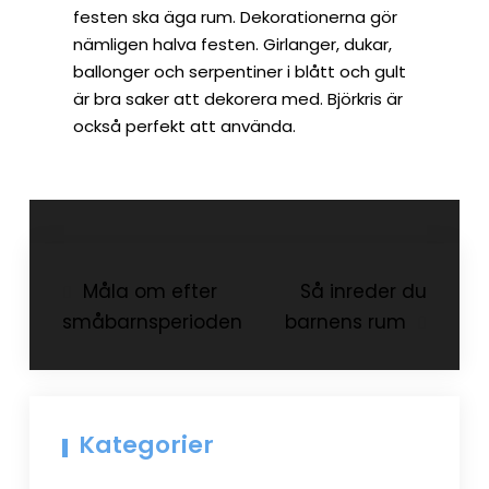
festen ska äga rum. Dekorationerna gör
nämligen halva festen. Girlanger, dukar,
ballonger och serpentiner i blått och gult
är bra saker att dekorera med. Björkris är
också perfekt att använda.
Inläggsnavigering
Måla om efter
Så inreder du
småbarnsperioden
barnens rum
Kategorier